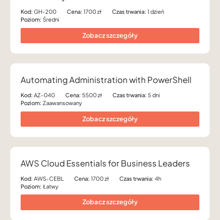
Kod:
GH-200
Cena:
1700 zł
Czas trwania:
1 dzień
Poziom:
Średni
Zobacz szczegóły
Automating Administration with PowerShell
Kod:
AZ-040
Cena:
5500 zł
Czas trwania:
5 dni
Poziom:
Zaawansowany
Zobacz szczegóły
AWS Cloud Essentials for Business Leaders
Kod:
AWS-CEBL
Cena:
1700 zł
Czas trwania:
4h
Poziom:
Łatwy
Zobacz szczegóły