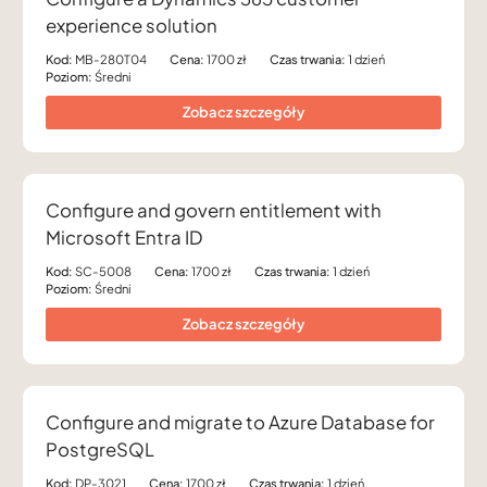
experience solution
Kod:
MB-280T04
Cena:
1700 zł
Czas trwania:
1 dzień
Poziom:
Średni
Zobacz szczegóły
Configure and govern entitlement with
Microsoft Entra ID
Kod:
SC-5008
Cena:
1700 zł
Czas trwania:
1 dzień
Poziom:
Średni
Zobacz szczegóły
Configure and migrate to Azure Database for
PostgreSQL
Kod:
DP-3021
Cena:
1700 zł
Czas trwania:
1 dzień