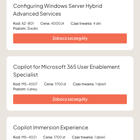
Configuring Windows Server Hybrid
Advanced Services
Kod:
AZ-801
Cena:
4000 zł
Czas trwania:
4 dni
Poziom:
Średni
Zobacz szczegóły
Copilot for Microsoft 365 User Enablement
Specialist
Kod:
MS-4007
Cena:
1700 zł
Czas trwania:
1 dzień
Poziom:
Łatwy
Zobacz szczegóły
Copilot Immersion Experience
Kod:
MS-4021
Cena:
1700 zł
Czas trwania:
1 dzień