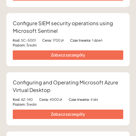
Configure SIEM security operations using
Microsoft Sentinel
Kod:
SC-5001
Cena:
1700 zł
Czas trwania:
1 dzień
Poziom:
Średni
Zobacz szczegóły
Configuring and Operating Microsoft Azure
Virtual Desktop
Kod:
AZ-140
Cena:
4000 zł
Czas trwania:
4 dni
Poziom:
Średni
Zobacz szczegóły