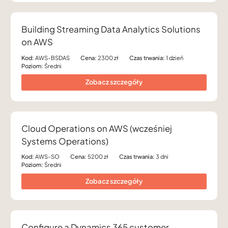
Building Streaming Data Analytics Solutions
on AWS
Kod:
AWS-BSDAS
Cena:
2300 zł
Czas trwania:
1 dzień
Poziom:
Średni
Zobacz szczegóły
Cloud Operations on AWS (wcześniej
Systems Operations)
Kod:
AWS-SO
Cena:
5200 zł
Czas trwania:
3 dni
Poziom:
Średni
Zobacz szczegóły
Configure a Dynamics 365 customer