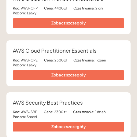
Kod:
AWS-CFP
Cena:
4400 zł
Czas trwania:
2 dni
Poziom:
Łatwy
Zobacz szczegóły
AWS Cloud Practitioner Essentials
Kod:
AWS-CPE
Cena:
2300 zł
Czas trwania:
1 dzień
Poziom:
Łatwy
Zobacz szczegóły
AWS Security Best Practices
Kod:
AWS-SBP
Cena:
2300 zł
Czas trwania:
1 dzień
Poziom:
Średni
Zobacz szczegóły