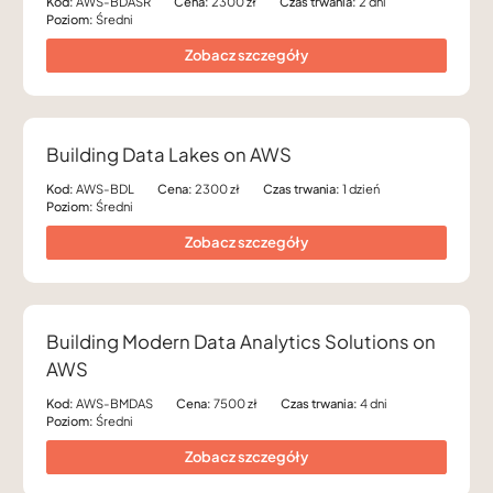
Kod:
AWS-BDASR
Cena:
2300 zł
Czas trwania:
2 dni
Poziom:
Średni
Zobacz szczegóły
Building Data Lakes on AWS
Kod:
AWS-BDL
Cena:
2300 zł
Czas trwania:
1 dzień
Poziom:
Średni
Zobacz szczegóły
Building Modern Data Analytics Solutions on
AWS
Kod:
AWS-BMDAS
Cena:
7500 zł
Czas trwania:
4 dni
Poziom:
Średni
Zobacz szczegóły