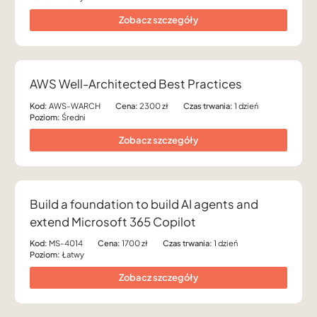
Zobacz szczegóły
AWS Well-Architected Best Practices
Kod:
AWS-WARCH
Cena:
2300 zł
Czas trwania:
1 dzień
Poziom:
Średni
Zobacz szczegóły
Build a foundation to build AI agents and
extend Microsoft 365 Copilot
Kod:
MS-4014
Cena:
1700 zł
Czas trwania:
1 dzień
Poziom:
Łatwy
Zobacz szczegóły