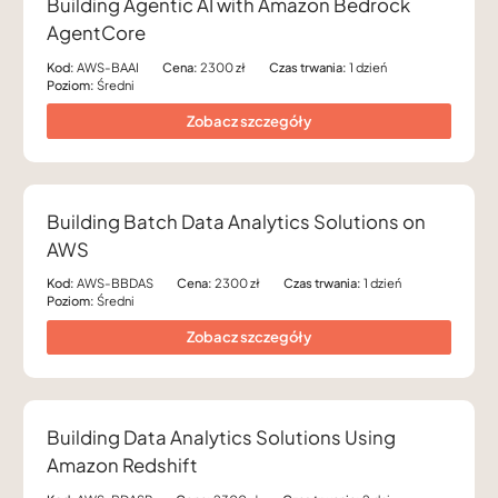
Building Agentic AI with Amazon Bedrock
AgentCore
Kod:
AWS-BAAI
Cena:
2300 zł
Czas trwania:
1 dzień
Poziom:
Średni
Zobacz szczegóły
Building Batch Data Analytics Solutions on
AWS
Kod:
AWS-BBDAS
Cena:
2300 zł
Czas trwania:
1 dzień
Poziom:
Średni
Zobacz szczegóły
Building Data Analytics Solutions Using
Amazon Redshift