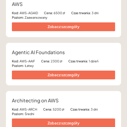
AWS
Kod:
AWS-AGAID
Cena:
6500 zł
Czas trwania:
3 dni
Poziom:
Zaawansowany
Zobacz szczegóły
Agentic AI Foundations
Kod:
AWS-AAIF
Cena:
2300 zł
Czas trwania:
1 dzień
Poziom:
Łatwy
Zobacz szczegóły
Architecting on AWS
Kod:
AWS-ARCH
Cena:
5200 zł
Czas trwania:
3 dni
Poziom:
Średni
Zobacz szczegóły