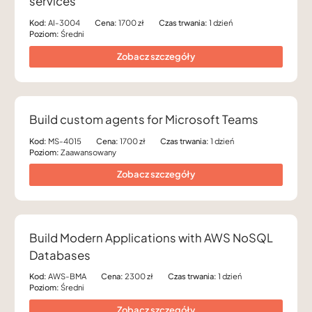
services
Kod:
AI-3004
Cena:
1700 zł
Czas trwania:
1 dzień
Poziom:
Średni
Zobacz szczegóły
Build custom agents for Microsoft Teams
Kod:
MS-4015
Cena:
1700 zł
Czas trwania:
1 dzień
Poziom:
Zaawansowany
Zobacz szczegóły
Build Modern Applications with AWS NoSQL
Databases
Kod:
AWS-BMA
Cena:
2300 zł
Czas trwania:
1 dzień
Poziom:
Średni
Zobacz szczegóły