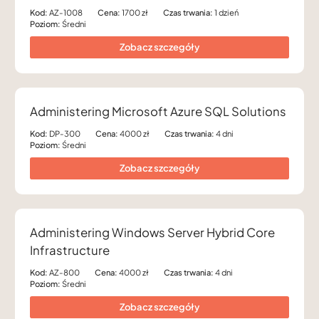
Kod:
AZ-1008
Cena:
1700 zł
Czas trwania:
1 dzień
Poziom:
Średni
Zobacz szczegóły
Administering Microsoft Azure SQL Solutions
Kod:
DP-300
Cena:
4000 zł
Czas trwania:
4 dni
Poziom:
Średni
Zobacz szczegóły
Administering Windows Server Hybrid Core
Infrastructure
Kod:
AZ-800
Cena:
4000 zł
Czas trwania:
4 dni
Poziom:
Średni
Zobacz szczegóły