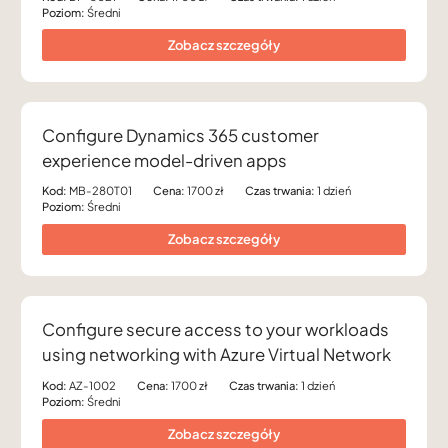
Poziom:
Średni
Zobacz szczegóły
Configure Dynamics 365 customer
experience model-driven apps
Kod:
MB-280T01
Cena:
1700 zł
Czas trwania:
1 dzień
Poziom:
Średni
Zobacz szczegóły
Configure secure access to your workloads
using networking with Azure Virtual Network
Kod:
AZ-1002
Cena:
1700 zł
Czas trwania:
1 dzień
Poziom:
Średni
Zobacz szczegóły