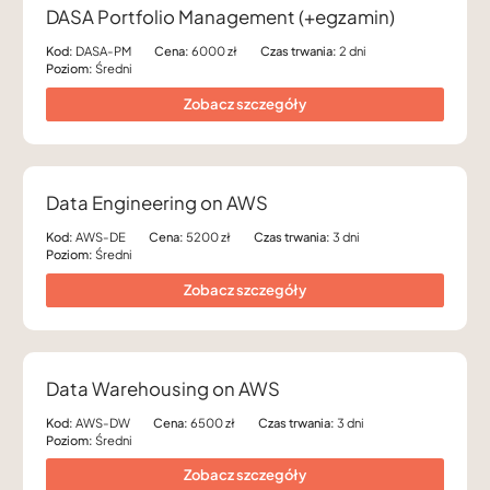
DASA Portfolio Management (+egzamin)
Kod:
DASA-PM
Cena:
6000 zł
Czas trwania:
2 dni
Poziom:
Średni
Zobacz szczegóły
Data Engineering on AWS
Kod:
AWS-DE
Cena:
5200 zł
Czas trwania:
3 dni
Poziom:
Średni
Zobacz szczegóły
Data Warehousing on AWS
Kod:
AWS-DW
Cena:
6500 zł
Czas trwania:
3 dni
Poziom:
Średni
Zobacz szczegóły