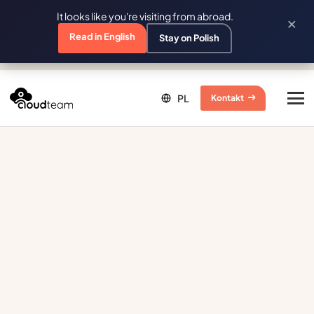
It looks like you're visiting from abroad.
×
Read in English
Stay on Polish
Kontakt