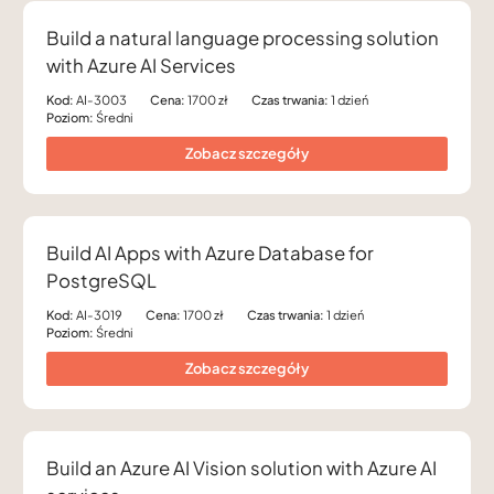
Build a natural language processing solution
with Azure AI Services
Kod:
AI-3003
Cena:
1700 zł
Czas trwania:
1 dzień
Poziom:
Średni
Zobacz szczegóły
Build AI Apps with Azure Database for
PostgreSQL
Kod:
AI-3019
Cena:
1700 zł
Czas trwania:
1 dzień
Poziom:
Średni
Zobacz szczegóły
Build an Azure AI Vision solution with Azure AI