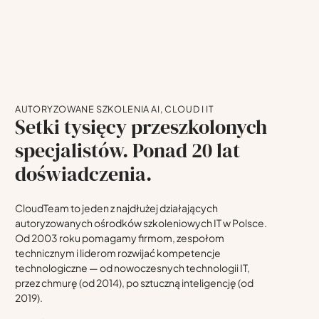
AUTORYZOWANE SZKOLENIA AI, CLOUD I IT
Setki tysięcy przeszkolonych
specjalistów. Ponad 20 lat
doświadczenia.
CloudTeam to jeden z najdłużej działających
autoryzowanych ośrodków szkoleniowych IT w Polsce.
Od 2003 roku pomagamy firmom, zespołom
technicznym i liderom rozwijać kompetencje
technologiczne — od nowoczesnych technologii IT,
przez chmurę (od 2014), po sztuczną inteligencję (od
2019).