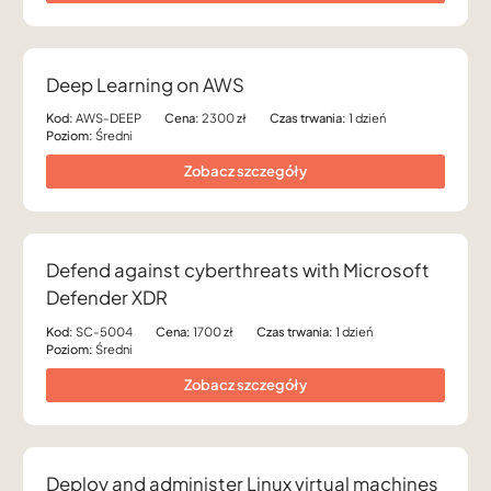
Deep Learning on AWS
Kod:
AWS-DEEP
Cena:
2300 zł
Czas trwania:
1 dzień
Poziom:
Średni
Zobacz szczegóły
Defend against cyberthreats with Microsoft
Defender XDR
Kod:
SC-5004
Cena:
1700 zł
Czas trwania:
1 dzień
Poziom:
Średni
Zobacz szczegóły
Deploy and administer Linux virtual machines