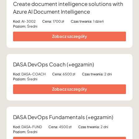
Create document intelligence solutions with
Azure AI Document Intelligence
Kod:
AI-3002
Cena:
1700 zł
Czas trwania:
1 dzień
Poziom:
Średni
Zobacz szczegóły
DASA DevOps Coach (+egzamin)
Kod:
DASA-COACH
Cena:
6500 zł
Czas trwania:
2 dni
Poziom:
Średni
Zobacz szczegóły
DASA DevOps Fundamentals (+egzamin)
Kod:
DASA-FUND
Cena:
4500 zł
Czas trwania:
2 dni
Poziom:
Średni