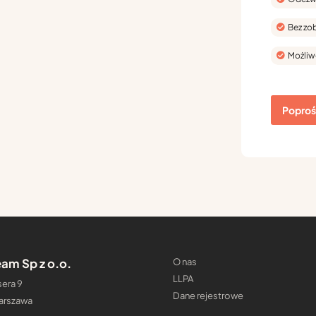
Bez zo
Możliw
Poproś 
am Sp z o.o.
O nas
LLPA
era 9
Dane rejestrowe
arszawa