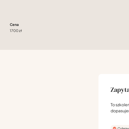
Cena
1700 zł
Zapyta
To szkole
dopasuj
Odezwi