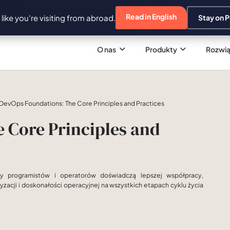
Read in English
s like you're visiting from abroad.
Stay on P
O nas
Produkty
Rozwią
DevOps Foundations: The Core Principles and Practices
 Core Principles and
y programistów i operatorów doświadczą lepszej współpracy,
tyzacji i doskonałości operacyjnej na wszystkich etapach cyklu życia