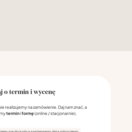
j o termin i wycenę
nie realizujemy na zamówienie. Daj nam znać, a
emy
termin
i
formę
(online / stacjonarnie),
emy się do końca następnego dnia roboczego