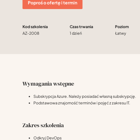
Poproś o ofertę i termin
Kod szkolenia
Czas trwania
Poziom
AZ-2008
1 dzień
Łatwy
Wymagania wstępne
Subskrypcja Azure. Należy posiadać własną subskrypcję.
Podstawowa znajomość terminów i pojęć z zakresu IT.
Zakres szkolenia
Odkryj DevOps