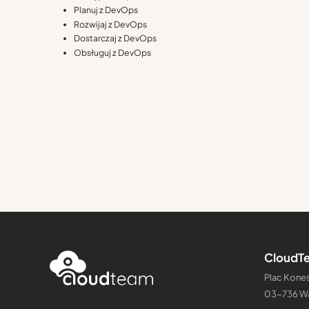
Planuj z DevOps
Rozwijaj z DevOps
Dostarczaj z DevOps
Obsługuj z DevOps
CloudTe
Plac Kones
03-736 W