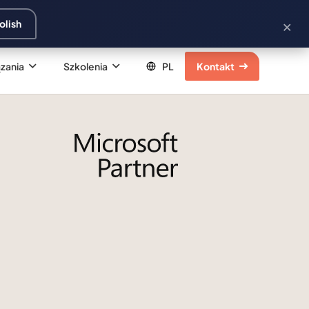
×
olish
zania
Szkolenia
Kontakt