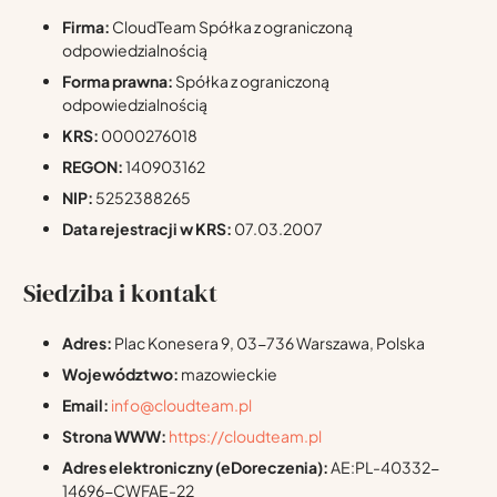
Firma:
CloudTeam Spółka z ograniczoną
odpowiedzialnością
Forma prawna:
Spółka z ograniczoną
odpowiedzialnością
KRS:
0000276018
REGON:
140903162
NIP:
5252388265
Data rejestracji w KRS:
07.03.2007
Siedziba i kontakt
Adres:
Plac Konesera 9, 03-736 Warszawa, Polska
Województwo:
mazowieckie
Email:
info@cloudteam.pl
Strona WWW:
https://cloudteam.pl
Adres elektroniczny (eDoreczenia):
AE:PL-40332-
14696-CWFAE-22