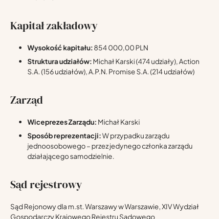
Kapitał zakładowy
Wysokość kapitału:
854 000,00 PLN
Struktura udziałów:
Michał Karski (474 udziały), Action
S.A. (156 udziałów), A.P.N. Promise S.A. (214 udziałów)
Zarząd
Wiceprezes Zarządu:
Michał Karski
Sposób reprezentacji:
W przypadku zarządu
jednoosobowego – przez jedynego członka zarządu
działającego samodzielnie.
Sąd rejestrowy
Sąd Rejonowy dla m.st. Warszawy w Warszawie, XIV Wydział
Gospodarczy Krajowego Rejestru Sądowego