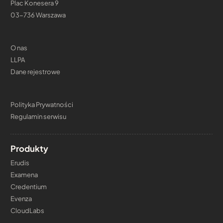
Plac Konesera 9
03-736 Warszawa
O nas
LLPA
Dane rejestrowe
Polityka Prywatności
Regulamin serwisu
Produkty
Erudis
Examena
Credentium
Evenza
CloudLabs