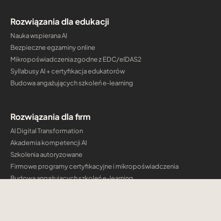
Rozwiązania dla edukacji
Nauka wspierana AI
Bezpieczne egzaminy online
Mikropoświadczenia zgodne z EDC/eIDAS2
Syllabusy AI + certyfikacja edukatorów
Budowa angażujących szkoleń e-learning
Rozwiązania dla firm
AI Digital Transformation
Akademia kompetencji AI
Szkolenia autoryzowane
Firmowe programy certyfikacyjne i mikropoświadczenia
Budowa angażujących szkoleń e-learning
Konsulting Cloud & AI