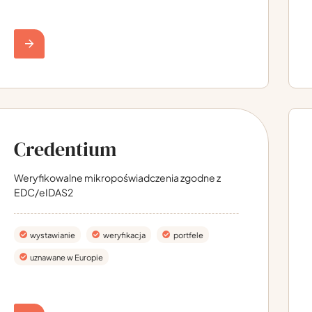
Credentium
Weryfikowalne mikropoświadczenia zgodne z
EDC/eIDAS2
wystawianie
weryfikacja
portfele
uznawane w Europie