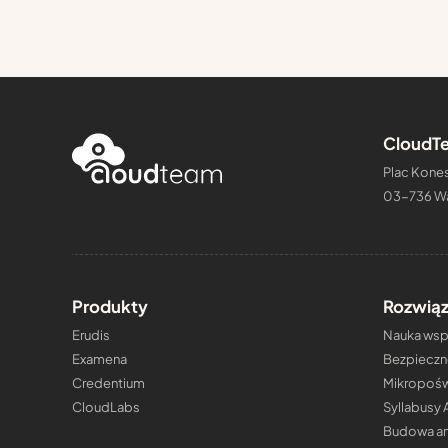
CloudTe
Plac Kones
03-736 W
Produkty
Rozwiąz
Erudis
Nauka wspi
Examena
Bezpieczn
Credentium
Mikropośw
CloudLabs
Syllabusy 
Budowa an