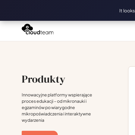
It look
Produkty
Innowacyjne platformy wspierające
proces edukacji – od mikronauki i
egzaminów po wiarygodne
mikropoświadczenia i interaktywne
wydarzenia