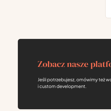
Zobacz nasze platf
Jeśli potrzebujesz, omówimy też wd
i custom development.