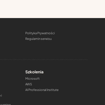
Polityka Prywatności
Regulamin serwisu
Szkolenia
Microsoft
AWS
AI Professional Institute
 i
learning