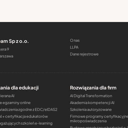
am Sp z o.o.
O nas
LLPA
era 9
Dane rejestrowe
arszawa
ania dla edukacji
Rozwiązania dla firm
erana AI
AI Digital Transformation
e egzaminy online
Akademia kompetencji AI
iadczenia zgodne z EDC/eIDAS2
Szkolenia autoryzowane
AI + certyfikacja edukatorów
Firmowe programy certyfikacyjne
mikropoświadczenia
gażujących szkoleń e-learning
Budowa angażujących szkoleń e-