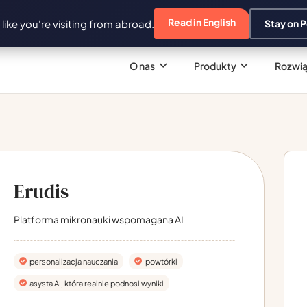
Read in English
s like you're visiting from abroad.
Stay on P
O nas
Produkty
Rozwią
Erudis
Platforma mikronauki wspomagana AI
personalizacja nauczania
powtórki
asysta AI, która realnie podnosi wyniki