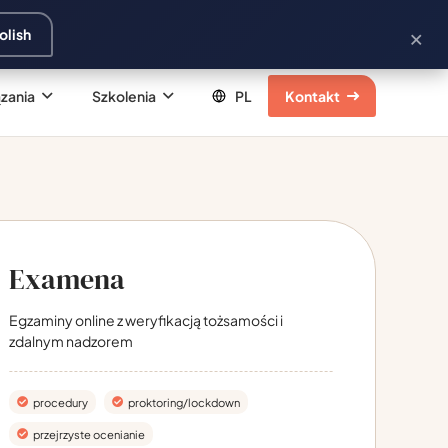
×
olish
zania
Szkolenia
Kontakt
Examena
Egzaminy online z weryfikacją tożsamości i
zdalnym nadzorem
procedury
proktoring/lockdown
przejrzyste ocenianie