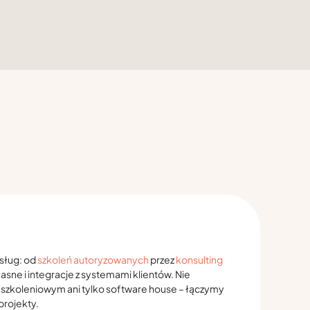
sług: od
szkoleń autoryzowanych
przez
konsulting
asne i integracje z systemami klientów. Nie
 szkoleniowym ani tylko software house – łączymy
projekty.