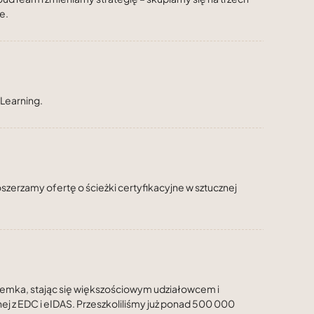
e.
Learning.
erzamy ofertę o ścieżki certyfikacyjne w sztucznej
iemka, stając się większościowym udziałowcem i
ej z EDC i eIDAS. Przeszkoliliśmy już ponad 500 000