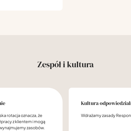
Zespół i kultura
nie
Kultura odpowiedzial
ska rotacja oznacza, że
Wdrażamy zasady Responsi
łpracy z klientem i mogą
e wynajmujemy zasobów.