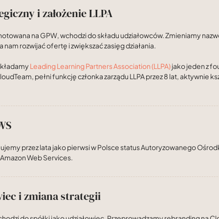
egiczny i założenie LLPA
 notowana na GPW, wchodzi do składu udziałowców. Zmieniamy nazw
 nam rozwijać ofertę i zwiększać zasięg działania.
akładamy
Leading Learning Partners Association (LLPA)
jako jeden z f
oudTeam, pełni funkcję członka zarządu LLPA przez 8 lat, aktywnie k
AWS
ujemy przez lata jako pierwsi w Polsce status Autoryzowanego Oś
 Amazon Web Services.
ec i zmiana strategii
chodzi do spółki jako udziałowiec. Przeprowadzamy rebranding na Cl