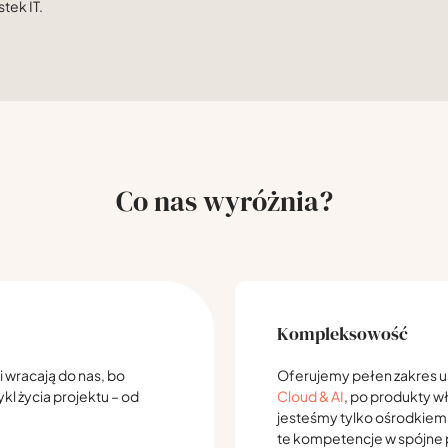
stek IT.
Co nas wyróżnia?
Kompleksowość
i wracają do nas, bo
Oferujemy pełen zakres u
l życia projektu – od
Cloud & AI
, po produkty wł
jesteśmy tylko ośrodkiem
te kompetencje w spójne 