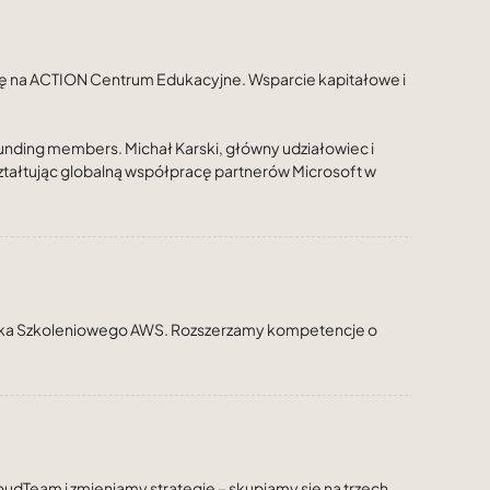
ę na ACTION Centrum Edukacyjne. Wsparcie kapitałowe i
ounding members. Michał Karski, główny udziałowiec i
ształtując globalną współpracę partnerów Microsoft w
rodka Szkoleniowego AWS. Rozszerzamy kompetencje o
oudTeam i zmieniamy strategię – skupiamy się na trzech