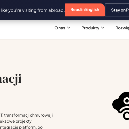
Read in English
s like you're visiting from abroad.
Stay on P
O nas
Produkty
Rozwią
acji
T, transformacji chmurowej i
pleksowe projekty
 integracje platform, po