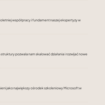
letniej współpracy i fundament naszej ekspertyzy w
 struktury pozwala nam skalować działania i rozwijać nowe
ni jako największy ośrodek szkoleniowy Microsoft w