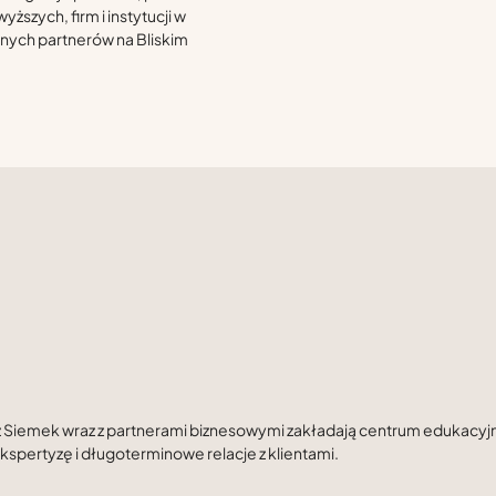
ższych, firm i instytucji w
nych partnerów na Bliskim
z Siemek wraz z partnerami biznesowymi zakładają centrum edukacyjne 
kspertyzę i długoterminowe relacje z klientami.