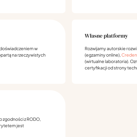
Własne platformy
im doświadczeniem w
Rozwijamy autorskie rozwi
partą na rzeczywistych
(egzaminy online),
Creden
(wirtualne laboratoria). O
certyfikacji od strony techn
 o zgodności z RODO,
rytetem jest