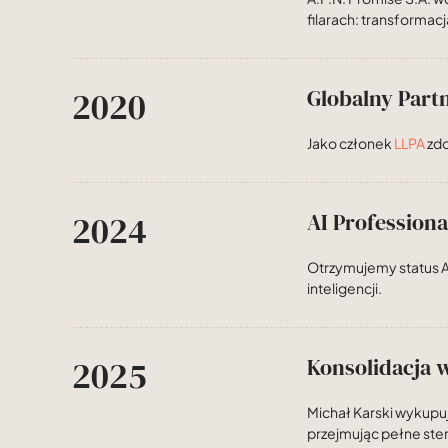
filarach: transformac
2020
Globalny Part
Jako członek
LLPA
zdo
2024
AI Professional
Otrzymujemy status A
inteligencji.
2025
Konsolidacja w
Michał Karski wykupu
przejmując pełne ste