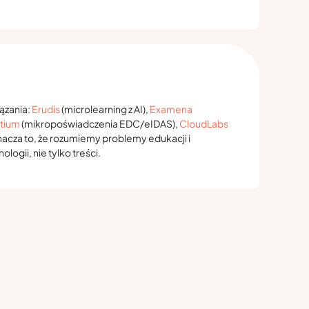
ązania:
Erudis
(microlearning z AI),
Examena
tium
(mikropoświadczenia EDC/eIDAS),
CloudLabs
znacza to, że rozumiemy problemy edukacji i
ologii, nie tylko treści.