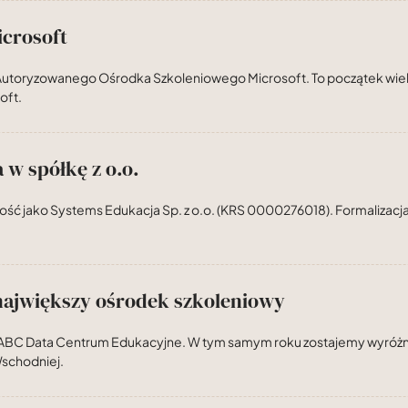
icrosoft
utoryzowanego Ośrodka Szkoleniowego Microsoft. To początek wielo
oft.
 w spółkę z o.o.
ość jako Systems Edukacja Sp. z o.o. (KRS 0000276018). Formalizacja
największy ośrodek szkoleniowy
BC Data Centrum Edukacyjne. W tym samym roku zostajemy wyróżnie
schodniej.