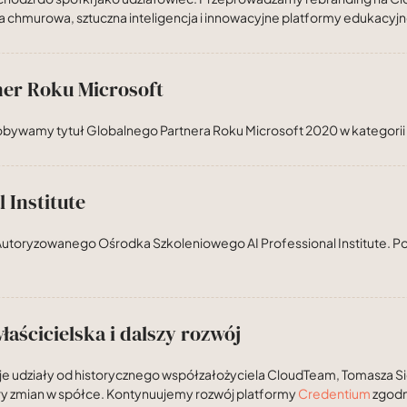
ja chmurowa, sztuczna inteligencja i innowacyjne platformy edukacyjn
ner Roku Microsoft
bywamy tytuł Globalnego Partnera Roku Microsoft 2020 w kategorii 
 Institute
utoryzowanego Ośrodka Szkoleniowego AI Professional Institute. Posz
łaścicielska i dalszy rozwój
je udziały od historycznego współzałożyciela CloudTeam, Tomasza S
ry zmian w spółce. Kontynuujemy rozwój platformy
Credentium
zgodn