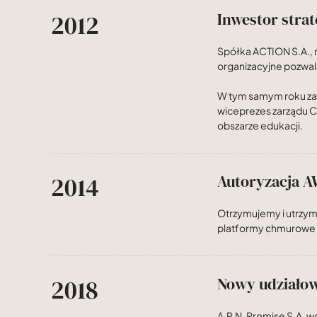
2012
Inwestor strat
Spółka ACTION S.A.,
organizacyjne pozwala
W tym samym roku z
wiceprezes zarządu Cl
obszarze edukacji.
2014
Autoryzacja 
Otrzymujemy i utrzym
platformy chmurowe
2018
Nowy udziałowi
A.P.N. Promise S.A. w