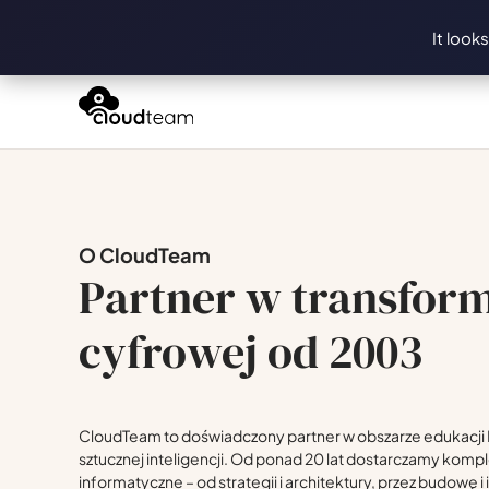
It look
O CloudTeam
Partner w transform
cyfrowej od 2003
CloudTeam to doświadczony partner w obszarze edukacji I
sztucznej inteligencji. Od ponad 20 lat dostarczamy kom
informatyczne – od strategii i architektury, przez budowę i