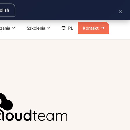
×
olish
zania
Szkolenia
Kontakt