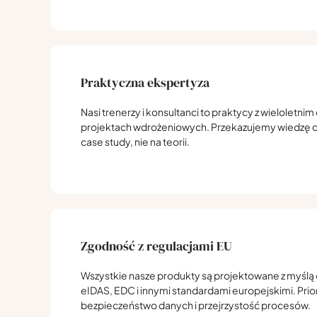
Praktyczna ekspertyza
Nasi trenerzy i konsultanci to praktycy z wieloletn
projektach wdrożeniowych. Przekazujemy wiedzę o
case study, nie na teorii.
Zgodność z regulacjami EU
Wszystkie nasze produkty są projektowane z myślą
eIDAS, EDC i innymi standardami europejskimi. Prio
bezpieczeństwo danych i przejrzystość procesów.