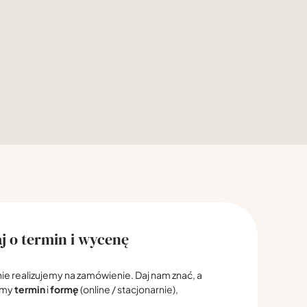
j o termin i wycenę
nie realizujemy na zamówienie. Daj nam znać, a
emy
termin
i
formę
(online / stacjonarnie),