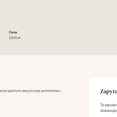
Cena
2300 zł
Zapyta
ierów platform danych oraz architektów i
To szkole
dopasuj