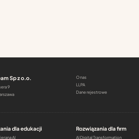
am Sp z o.o.
O nas
LLPA
era 9
Dane rejestrowe
arszawa
ania dla edukacji
Rozwiązania dla firm
erana AI
AI Digital Transformation