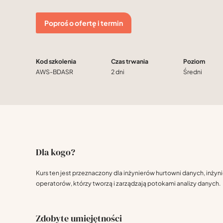
Poproś o ofertę i termin
Kod szkolenia
Czas trwania
Poziom
AWS-BDASR
2 dni
Średni
Dla kogo?
Kurs ten jest przeznaczony dla inżynierów hurtowni danych, inżyn
operatorów, którzy tworzą i zarządzają potokami analizy danych.
Zdobyte umiejętności