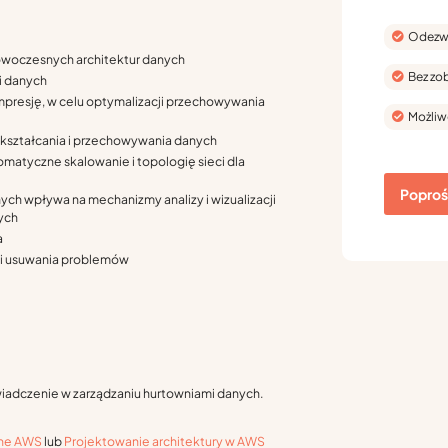
Odezwi
nowoczesnych architektur danych
Bez zo
i danych
mpresję, w celu optymalizacji przechowywania
Możliw
kształcania i przechowywania danych
omatyczne skalowanie i topologię sieci dla
Poproś 
ych wpływa na mechanizmy analizy i wizualizacji
ych
a
i i usuwania problemów
świadczenie w zarządzaniu hurtowniami danych.
zne AWS
lub
Projektowanie architektury w AWS