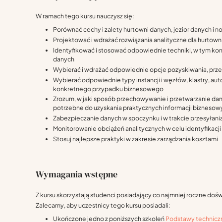
W ramach tego kursu nauczysz się:
Porównać cechy i zalety hurtowni danych, jezior danych i 
Projektować i wdrażać rozwiązania analityczne dla hurtown
Identyfikować i stosować odpowiednie techniki, w tym ko
danych
Wybierać i wdrażać odpowiednie opcje pozyskiwania, prze
Wybierać odpowiednie typy instancji i węzłów, klastry, aut
konkretnego przypadku biznesowego
Zrozum, w jaki sposób przechowywanie i przetwarzanie dan
potrzebne do uzyskania praktycznych informacji biznesow
Zabezpieczanie danych w spoczynku i w trakcie przesyłani
Monitorowanie obciążeń analitycznych w celu identyfikacj
Stosuj najlepsze praktyki w zakresie zarządzania kosztami
Wymagania wstępne
Z kursu skorzystają studenci posiadający co najmniej roczne do
Zalecamy, aby uczestnicy tego kursu posiadali:
Ukończone jedno z poniższych szkoleń
Podstawy technic