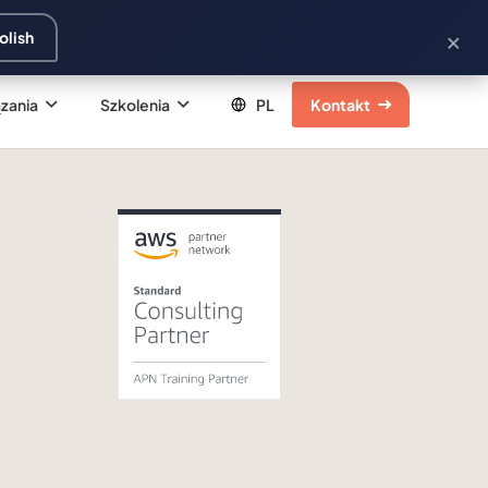
×
olish
zania
Szkolenia
Kontakt