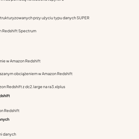
strukturyzowanych przy użyciu typu danych SUPER
on Redshift Spectrum
anie w Amazon Redshift
ieszanym obciążeniem w Amazon Redshift
n Redshift z dc2.large na ra3.xlplus
dshift
n Redshift
anych
ni danych