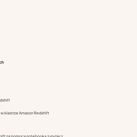
ch
dshift
 w klastrze Amazon Redshift
hift za pomocą notebooka Jupyter z