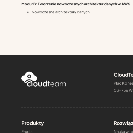
Moduł B: Tworzenie nowoczesnych architektur danych w AWS
Nowoczesne architektury danych
CloudTe
Plac Kones
03-736 W
Produkty
Rozwiąz
Erudis
Nauka wspi