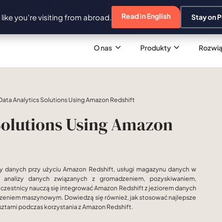
Read in English
s like you're visiting from abroad.
Stay on P
O nas
Produkty
Rozwią
Data Analytics Solutions Using Amazon Redshift
 Solutions Using Amazon
zy danych przy użyciu Amazon Redshift, usługi magazynu danych w
 analizy danych związanych z gromadzeniem, pozyskiwaniem,
zestnicy nauczą się integrować Amazon Redshift z jeziorem danych
 uczeniem maszynowym. Dowiedzą się również, jak stosować najlepsze
osztami podczas korzystania z Amazon Redshift.