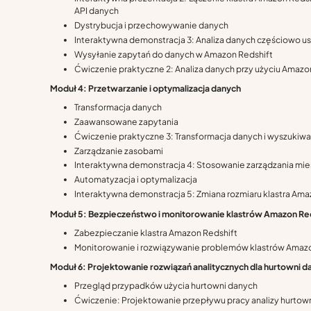
API danych
Dystrybucja i przechowywanie danych
Interaktywna demonstracja 3: Analiza danych częściowo u
Wysyłanie zapytań do danych w Amazon Redshift
Ćwiczenie praktyczne 2: Analiza danych przy użyciu Amaz
Moduł 4: Przetwarzanie i optymalizacja danych
Transformacja danych
Zaawansowane zapytania
Ćwiczenie praktyczne 3: Transformacja danych i wyszukiw
Zarządzanie zasobami
Interaktywna demonstracja 4: Stosowanie zarządzania m
Automatyzacja i optymalizacja
Interaktywna demonstracja 5: Zmiana rozmiaru klastra Amazo
Moduł 5: Bezpieczeństwo i monitorowanie klastrów Amazon Re
Zabezpieczanie klastra Amazon Redshift
Monitorowanie i rozwiązywanie problemów klastrów Amazo
Moduł 6: Projektowanie rozwiązań analitycznych dla hurtowni d
Przegląd przypadków użycia hurtowni danych
Ćwiczenie: Projektowanie przepływu pracy analizy hurtow