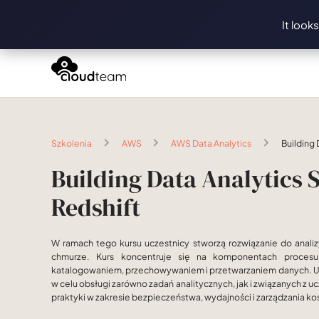
It look
Szkolenia
AWS
AWS Data Analytics
Building 
Building Data Analytics
Redshift
W ramach tego kursu uczestnicy stworzą rozwiązanie do anali
chmurze. Kurs koncentruje się na komponentach procesu
katalogowaniem, przechowywaniem i przetwarzaniem danych. Uc
w celu obsługi zarówno zadań analitycznych, jak i związanych z
praktyki w zakresie bezpieczeństwa, wydajności i zarządzania k