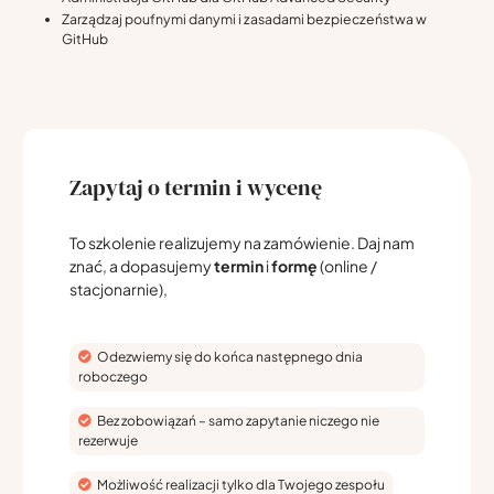
Zarządzaj poufnymi danymi i zasadami bezpieczeństwa w
GitHub
Zapytaj o termin i wycenę
To szkolenie realizujemy na zamówienie. Daj nam
znać, a dopasujemy
termin
i
formę
(online /
stacjonarnie),
Odezwiemy się do końca następnego dnia
roboczego
Bez zobowiązań – samo zapytanie niczego nie
rezerwuje
Możliwość realizacji tylko dla Twojego zespołu