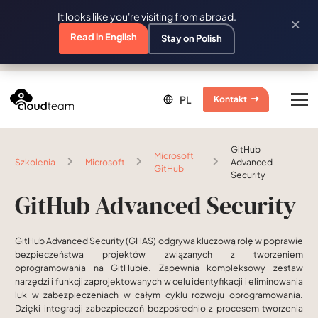
It looks like you're visiting from abroad.
×
Read in English
Stay on Polish
Kontakt
GitHub
Microsoft
Szkolenia
Microsoft
Advanced
GitHub
Security
GitHub Advanced Security
GitHub Advanced Security (GHAS) odgrywa kluczową rolę w poprawie
bezpieczeństwa projektów związanych z tworzeniem
oprogramowania na GitHubie. Zapewnia kompleksowy zestaw
narzędzi i funkcji zaprojektowanych w celu identyfikacji i eliminowania
luk w zabezpieczeniach w całym cyklu rozwoju oprogramowania.
Dzięki integracji zabezpieczeń bezpośrednio z procesem tworzenia