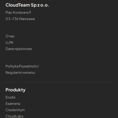
CloudTeam Sp z o.o.
Plac Konesera 9
03-736 Warszawa
O nas
LLPA
Dane rejestrowe
Polityka Prywatności
Regulamin serwisu
Produkty
Erudis
Examena
Credentium
CloudLabs