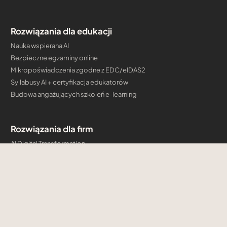
Rozwiązania dla edukacji
Nauka wspierana AI
Bezpieczne egzaminy online
Mikropoświadczenia zgodne z EDC/eIDAS2
Syllabusy AI + certyfikacja edukatorów
Budowa angażujących szkoleń e-learning
Rozwiązania dla firm
AI Digital Transformation
Akademia kompetencji AI
Szkolenia autoryzowane
Firmowe programy certyfikacyjne i mikropoświadczenia
Budowa angażujących szkoleń e-learning
Konsulting Cloud & AI