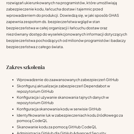
rozwiązań ukierunkowanych na programistów, które umożliwiają
zabezpieczenie kodu, łańcucha dostaw i tajemnic przed
wprowadzeniem do produkcji. Dowiedzą się, w jaki sposób GHAS
zapewnia zespołom ds. bezpieczeństwa wgląd w stan
bezpieczeństwa w całej organizacji i łańcuchu dostaw oraz
niezrównany dostęp do wyselekcjonowanych informacji dotyczących
bezpieczeństwa pochodzących od milionów programistów i badaczy
bezpieczeństwa z całego świata.
Zakres szkolenia
Wprowadzenie do zaawansowanych zabezpieczeń GitHub
Skonfiguruj aktualizacje zabezpieczeń Dependabot w
repozytorium GitHub
Konfiguracja i używanie skanowania tajnych danych w
repozytorium GitHub
Konfiguracja skanowania kodu w serwisie GitHub
Identyfikowanie luk w zabezpieczeniach kodu źródłowego za
pomocą CodeQL
Skanowanie kodu za pomocą GitHub CodeQL
Administracja GitHub dla GitHub Advanced Security