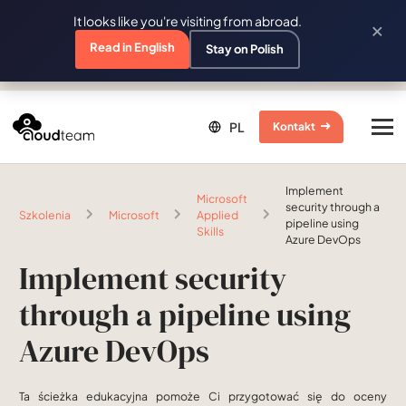
It looks like you're visiting from abroad.
×
Read in English
Stay on Polish
Kontakt
Implement
Microsoft
security through a
Szkolenia
Microsoft
Applied
pipeline using
Skills
Azure DevOps
Implement security
through a pipeline using
Azure DevOps
Ta ścieżka edukacyjna pomoże Ci przygotować się do oceny