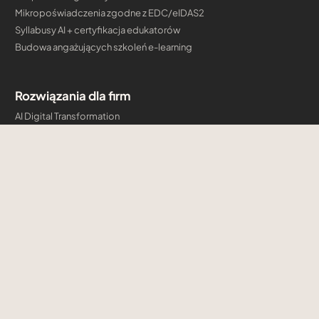
Mikropoświadczenia zgodne z EDC/eIDAS2
Syllabusy AI + certyfikacja edukatorów
Budowa angażujących szkoleń e-learning
Rozwiązania dla firm
AI Digital Transformation
Akademia kompetencji AI
Szkolenia autoryzowane
Firmowe programy certyfikacyjne i mikropoświadczenia
Budowa angażujących szkoleń e-learning
Konsulting Cloud & AI
Szkolenia
Microsoft
AWS
AI Professional Institute