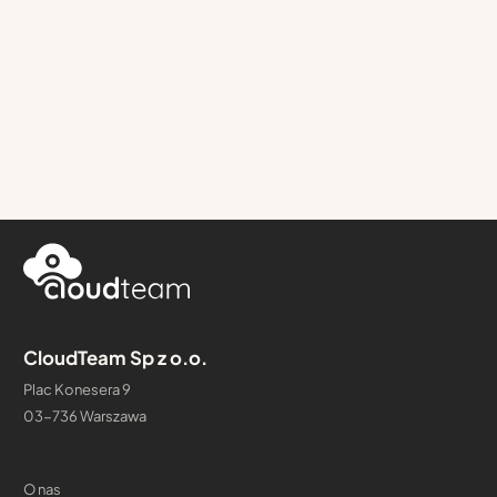
CloudTeam Sp z o.o.
Plac Konesera 9
03-736 Warszawa
O nas