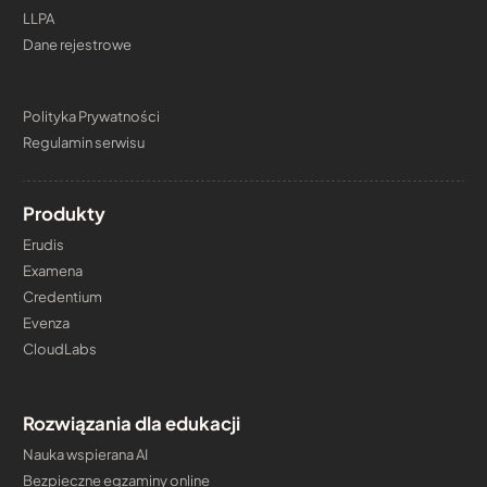
LLPA
Dane rejestrowe
Polityka Prywatności
Regulamin serwisu
Produkty
Erudis
Examena
Credentium
Evenza
CloudLabs
Rozwiązania dla edukacji
Nauka wspierana AI
Bezpieczne egzaminy online