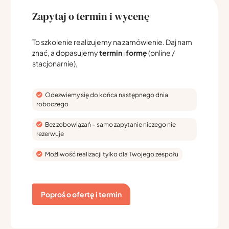
Zapytaj o termin i wycenę
To szkolenie realizujemy na zamówienie. Daj nam
znać, a dopasujemy
termin
i
formę
(online /
stacjonarnie),
Odezwiemy się do końca następnego dnia
roboczego
Bez zobowiązań – samo zapytanie niczego nie
rezerwuje
Możliwość realizacji tylko dla Twojego zespołu
Poproś o ofertę i termin