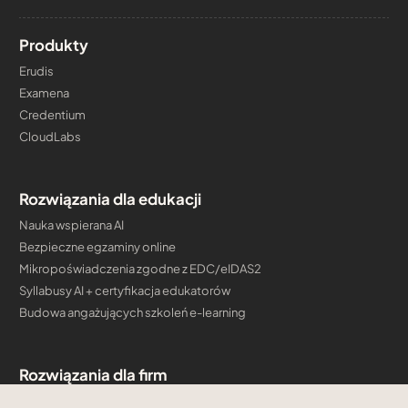
Produkty
Erudis
Examena
Credentium
CloudLabs
Rozwiązania dla edukacji
Nauka wspierana AI
Bezpieczne egzaminy online
Mikropoświadczenia zgodne z EDC/eIDAS2
Syllabusy AI + certyfikacja edukatorów
Budowa angażujących szkoleń e-learning
Rozwiązania dla firm
AI Digital Transformation