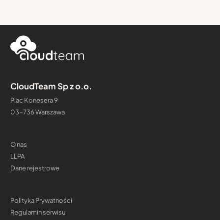
CloudTeam Sp z o.o.
Plac Konesera 9
03-736 Warszawa
O nas
LLPA
Dane rejestrowe
Polityka Prywatności
Regulamin serwisu