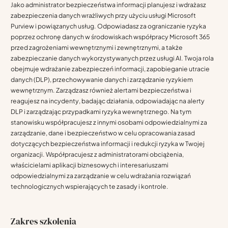
Jako administrator bezpieczeństwa informacji planujesz i wdrażasz
zabezpieczenia danych wrażliwych przy użyciu usługi Microsoft
Purview i powiązanych usług. Odpowiadasz za ograniczanie ryzyka
poprzez ochronę danych w środowiskach współpracy Microsoft 365
przed zagrożeniami wewnętrznymi i zewnętrznymi, a także
zabezpieczanie danych wykorzystywanych przez usługi AI. Twoja rola
obejmuje wdrażanie zabezpieczeń informacji, zapobieganie utracie
danych (DLP), przechowywanie danych i zarządzanie ryzykiem
wewnętrznym. Zarządzasz również alertami bezpieczeństwa i
reagujesz na incydenty, badając działania, odpowiadając na alerty
DLP i zarządzając przypadkami ryzyka wewnętrznego. Na tym
stanowisku współpracujesz z innymi osobami odpowiedzialnymi za
zarządzanie, dane i bezpieczeństwo w celu opracowania zasad
dotyczących bezpieczeństwa informacji i redukcji ryzyka w Twojej
organizacji. Współpracujesz z administratorami obciążenia,
właścicielami aplikacji biznesowych i interesariuszami
odpowiedzialnymi za zarządzanie w celu wdrażania rozwiązań
technologicznych wspierających te zasady i kontrole.
Zakres szkolenia