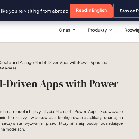
Read in English
s like you're visiting from abroad.
Stay on P
O nas
Produkty
Rozwią
Create and Manage Model-Driven Apps with Power Apps and
Dataverse
l-Driven Apps with Power
rtych na modelach przy użyciu Microsoft Power Apps. Sprawdzane
ie formularzy i widoków oraz konfigurowanie aplikacji opartej na
rzeczywiste wyzwania, przed którymi stają osoby posiadające
e na modelach.