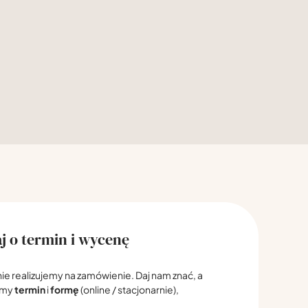
j o termin i wycenę
nie realizujemy na zamówienie. Daj nam znać, a
emy
termin
i
formę
(online / stacjonarnie),