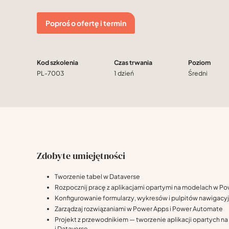
Poproś o ofertę i termin
Kod szkolenia
Czas trwania
Poziom
PL-7003
1 dzień
Średni
Zdobyte umiejętności
Tworzenie tabel w Dataverse
Rozpocznij pracę z aplikacjami opartymi na modelach w P
Konfigurowanie formularzy, wykresów i pulpitów nawigacy
Zarządzaj rozwiązaniami w Power Apps i Power Automate
Projekt z przewodnikiem — tworzenie aplikacji opartych n
i Dataverse