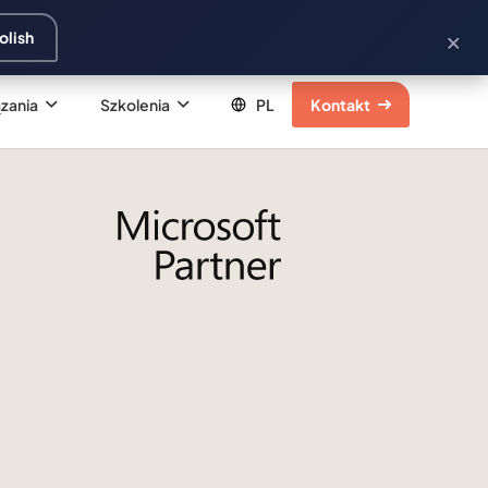
×
olish
zania
Szkolenia
Kontakt