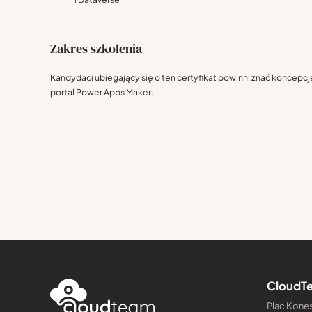
Zakres szkolenia
Kandydaci ubiegający się o ten certyfikat powinni znać koncepc
portal Power Apps Maker.
CloudTe
Plac Kones