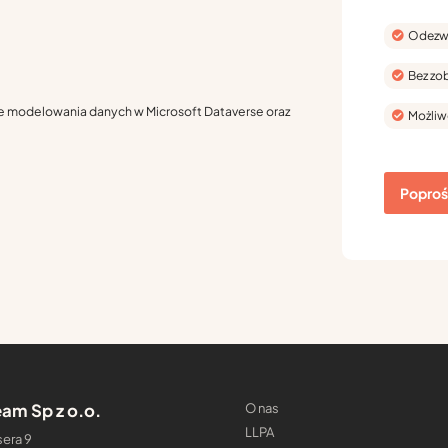
Odezwi
Bez zo
je modelowania danych w Microsoft Dataverse oraz
Możliw
Poproś 
am Sp z o.o.
O nas
LLPA
era 9