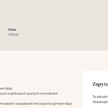
Cena
1700 zł
Zapyta
ower Apps
jnych w aplikacjach opartych na modelach
To szkole
dopasuj
a modelach i zarządzanie nimi za pomocą Power Apps