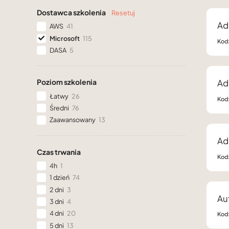
Dostawca szkolenia
Resetuj
Ad
AWS
41
Microsoft
115
Kod
DASA
5
Poziom szkolenia
Ad
Łatwy
26
Kod
Średni
76
Zaawansowany
13
Ad
Czas trwania
Kod
4h
1
1 dzień
74
2 dni
3
Au
3 dni
4
4 dni
20
Kod
5 dni
13