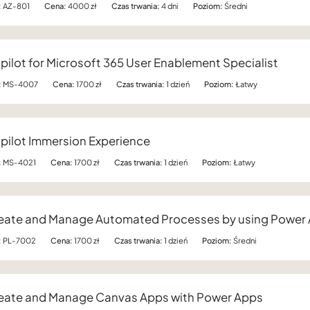
:
AZ-801
Cena:
4000 zł
Czas trwania:
4 dni
Poziom:
Średni
pilot for Microsoft 365 User Enablement Specialist
:
MS-4007
Cena:
1700 zł
Czas trwania:
1 dzień
Poziom:
Łatwy
pilot Immersion Experience
:
MS-4021
Cena:
1700 zł
Czas trwania:
1 dzień
Poziom:
Łatwy
eate and Manage Automated Processes by using Power
:
PL-7002
Cena:
1700 zł
Czas trwania:
1 dzień
Poziom:
Średni
eate and Manage Canvas Apps with Power Apps