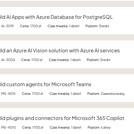
ild AI Apps with Azure Database for PostgreSQL
:
AI-3019
Cena:
1700 zł
Czas trwania:
1 dzień
Poziom:
Średni
ld an Azure AI Vision solution with Azure AI services
:
AI-3004
Cena:
1700 zł
Czas trwania:
1 dzień
Poziom:
Średni
ild custom agents for Microsoft Teams
:
MS-4015
Cena:
1700 zł
Czas trwania:
1 dzień
Poziom:
Zaawansowany
ild plugins and connectors for Microsoft 365 Copilot
:
MS-4010
Cena:
1700 zł
Czas trwania:
1 dzień
Poziom:
Łatwy