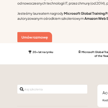
od nowoczesnych technologii IT, przez chmurę (od 2014), po
Jesteśmy laureatem nagrody
Microsoft Global Training P
autoryzowanym ośrodkiem szkoleniowym
Amazon Web S
Umów rozmowę
20+ lat na rynku
Microsoft Global Tra
of the Yea
Ac
Kod