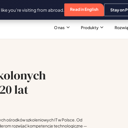
Read in English
s like you're visiting from abroad.
Stay on P
O nas
Produkty
Rozwią
zkolonych
20 lat
nych ośrodków szkoleniowych IT w Polsce. Od
derom rozwijać kompetencje technologiczne —