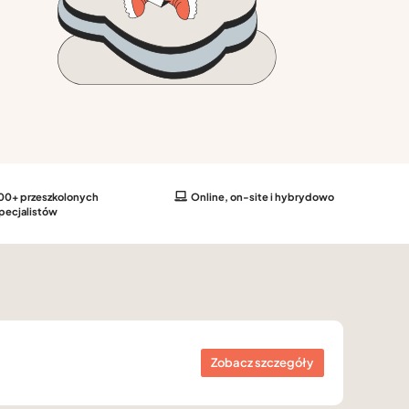
00+ przeszkolonych
Online, on-site i hybrydowo
pecjalistów
Zobacz szczegóły