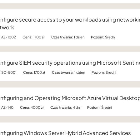
nfigure secure access to your workloads using networkin
twork
:
AZ-1002
Cena:
1700 zł
Czas trwania:
1 dzień
Poziom:
Średni
nfigure SIEM security operations using Microsoft Sentin
:
SC-5001
Cena:
1700 zł
Czas trwania:
1 dzień
Poziom:
Średni
nfiguring and Operating Microsoft Azure Virtual Deskto
:
AZ-140
Cena:
4000 zł
Czas trwania:
4 dni
Poziom:
Średni
nfiguring Windows Server Hybrid Advanced Services