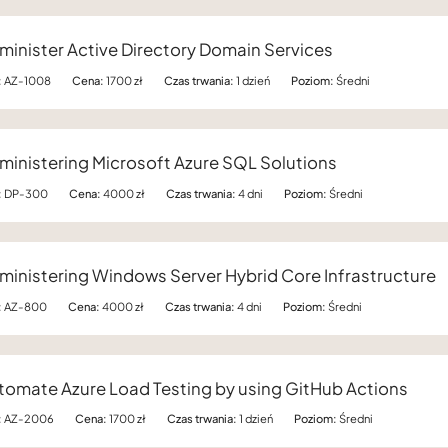
minister Active Directory Domain Services
:
AZ-1008
Cena:
1700 zł
Czas trwania:
1 dzień
Poziom:
Średni
ministering Microsoft Azure SQL Solutions
:
DP-300
Cena:
4000 zł
Czas trwania:
4 dni
Poziom:
Średni
ministering Windows Server Hybrid Core Infrastructure
:
AZ-800
Cena:
4000 zł
Czas trwania:
4 dni
Poziom:
Średni
tomate Azure Load Testing by using GitHub Actions
:
AZ-2006
Cena:
1700 zł
Czas trwania:
1 dzień
Poziom:
Średni