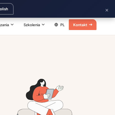
×
olish
zania
Szkolenia
Kontakt