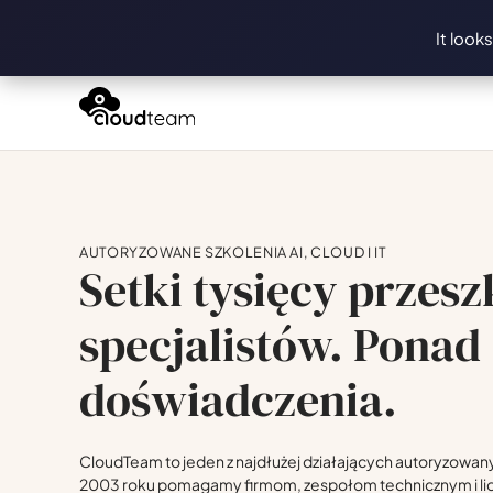
It look
AUTORYZOWANE SZKOLENIA AI, CLOUD I IT
Setki tysięcy przes
specjalistów. Ponad 
doświadczenia.
CloudTeam to jeden z najdłużej działających autoryzowa
2003 roku pomagamy firmom, zespołom technicznym i li