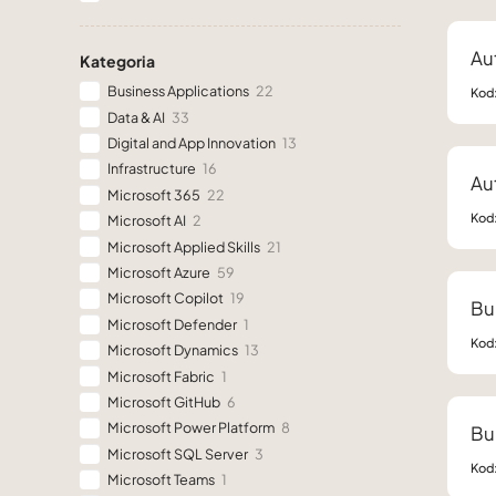
Au
Kategoria
Business Applications
22
Kod
Data & AI
33
Digital and App Innovation
13
Infrastructure
16
Au
Microsoft 365
22
Kod
Microsoft AI
2
Microsoft Applied Skills
21
Microsoft Azure
59
Microsoft Copilot
19
Bu
Microsoft Defender
1
Kod
Microsoft Dynamics
13
Microsoft Fabric
1
Microsoft GitHub
6
Microsoft Power Platform
8
Bu
Microsoft SQL Server
3
Kod
Microsoft Teams
1