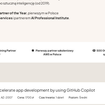
 sztuczną inteligencję (od 2019).
artner of the Year
, pierwszym w Polsce
ervices
i partnerem
AI Professional Institute
.
ining Partner
Pierwszy partner szkoleniowy
500 0
r
AWS w Polsce
s
celerate app development by using GitHub Copilot
:
AZ-2007
Cena:
1700 zł
Czas trwania:
1 dzień
Poziom:
Średni