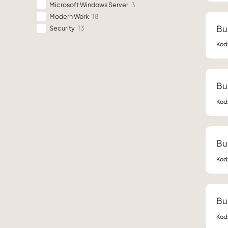
Microsoft Windows Server
3
Modern Work
18
Bu
Security
13
Kod
Bui
Kod
Bu
Kod
Bu
Kod