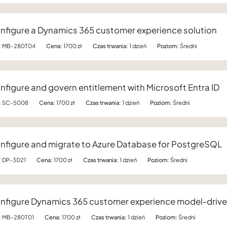
nfigure a Dynamics 365 customer experience solution
:
MB-280T04
Cena:
1700 zł
Czas trwania:
1 dzień
Poziom:
Średni
nfigure and govern entitlement with Microsoft Entra ID
:
SC-5008
Cena:
1700 zł
Czas trwania:
1 dzień
Poziom:
Średni
nfigure and migrate to Azure Database for PostgreSQL
:
DP-3021
Cena:
1700 zł
Czas trwania:
1 dzień
Poziom:
Średni
nfigure Dynamics 365 customer experience model-driv
:
MB-280T01
Cena:
1700 zł
Czas trwania:
1 dzień
Poziom:
Średni