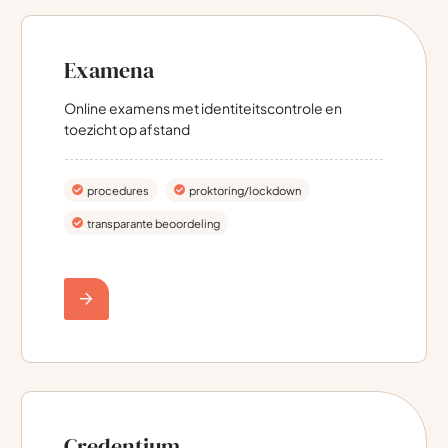
Examena
Online examens met identiteitscontrole en
toezicht op afstand
procedures
proktoring/lockdown
transparante beoordeling
Credentium