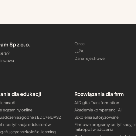
am Sp z o.o.
O nas
LLPA
era 9
Dane rejestrowe
arszawa
ania dla edukacji
Rozwiązania dla firm
erana AI
AI Digital Transformation
e egzaminy online
Akademia kompetencji AI
iadczenia zgodne z EDC/eIDAS2
Szkolenia autoryzowane
AI + certyfikacja edukatorów
Firmowe programy certyfikacyjne
mikropoświadczenia
gażujących szkoleń e-learning