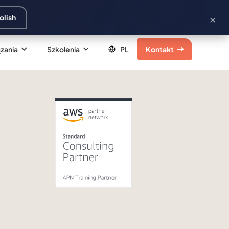
×
olish
zania
Szkolenia
Kontakt