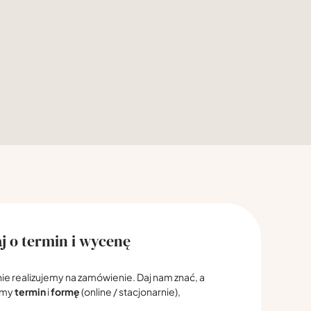
j o termin i wycenę
nie realizujemy na zamówienie. Daj nam znać, a
emy
termin
i
formę
(online / stacjonarnie),