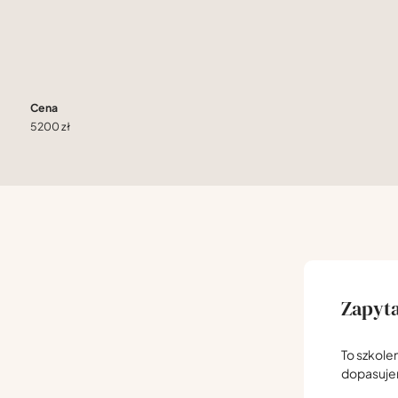
Cena
5200 zł
Zapyta
To szkole
dopasuj