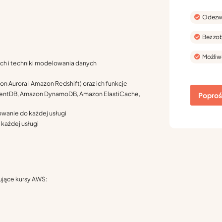
Odezwi
Bez zo
Możliw
ch i techniki modelowania danych
 Aurora i Amazon Redshift) oraz ich funkcje
mentDB, Amazon DynamoDB, Amazon ElastiCache,
Poproś 
owanie do każdej usługi
 każdej usługi
ujące kursy AWS: