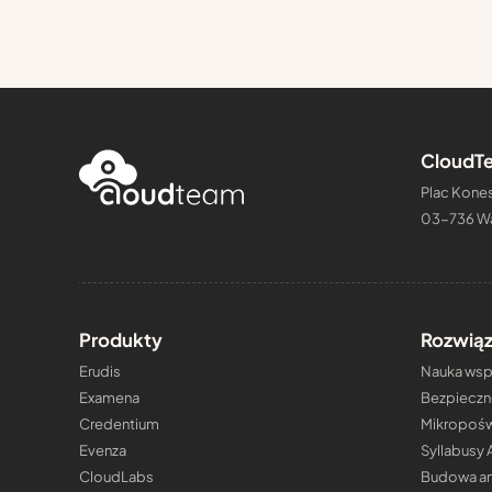
CloudTe
Plac Kones
03-736 W
Produkty
Rozwiąz
Erudis
Nauka wspi
Examena
Bezpieczn
Credentium
Mikropośw
Evenza
Syllabusy 
CloudLabs
Budowa an