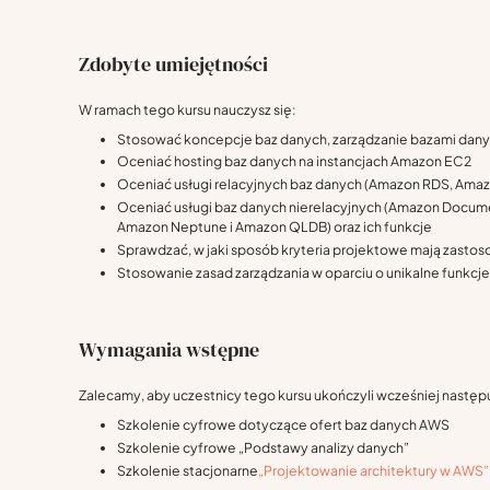
Zdobyte umiejętności
W ramach tego kursu nauczysz się:
Stosować koncepcje baz danych, zarządzanie bazami dany
Oceniać hosting baz danych na instancjach Amazon EC2
Oceniać usługi relacyjnych baz danych (Amazon RDS, Amazon
Oceniać usługi baz danych nierelacyjnych (Amazon Docu
Amazon Neptune i Amazon QLDB) oraz ich funkcje
Sprawdzać, w jaki sposób kryteria projektowe mają zastos
Stosowanie zasad zarządzania w oparciu o unikalne funkcje
Wymagania wstępne
Zalecamy, aby uczestnicy tego kursu ukończyli wcześniej następ
Szkolenie cyfrowe dotyczące ofert baz danych AWS
Szkolenie cyfrowe „Podstawy analizy danych”
Szkolenie stacjonarne
„Projektowanie architektury w AWS”