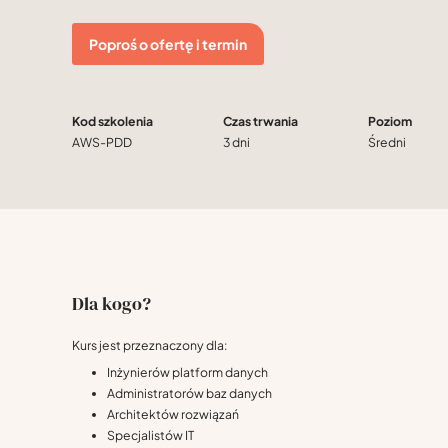
Poproś o ofertę i termin
Kod szkolenia
Czas trwania
Poziom
AWS-PDD
3 dni
Średni
Dla kogo?
Kurs jest przeznaczony dla:
Inżynierów platform danych
Administratorów baz danych
Architektów rozwiązań
Specjalistów IT