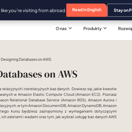
Read in English
s like you're visiting from abroad.
Stay on P
O nas
Produkty
Rozwią
d Designing Databases on AWS
 Databases on AWS
relacyjnych i nierelacyjnych baz danych. Dowiesz się, jakie kwestie
towanych w Amazon Elastic Compute Cloud (Amazon EC2). Poznasz
mazon Relational Database Service (Amazon RDS), Amazon Aurora i
ierelacyjnych, w tym Amazon DocumentDB, Amazon DynamoDB, Amazon
tego kursu będziesz zaznajomiony z wymaganiami dotyczącymi
 ich zaletami i wadami oraz tym, jak wybrać usługę baz danych AWS