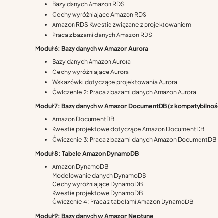
Bazy danych Amazon RDS
Cechy wyróżniające Amazon RDS
Amazon RDS Kwestie związane z projektowaniem
Praca z bazami danych Amazon RDS
Moduł 6: Bazy danych w Amazon Aurora
Bazy danych Amazon Aurora
Cechy wyróżniające Aurora
Wskazówki dotyczące projektowania Aurora
Ćwiczenie 2: Praca z bazami danych Amazon Aurora
Moduł 7: Bazy danych w Amazon DocumentDB (z kompatybilnoś
Amazon DocumentDB
Kwestie projektowe dotyczące Amazon DocumentDB
Ćwiczenie 3: Praca z bazami danych Amazon DocumentDB
Moduł 8: Tabele Amazon DynamoDB
Amazon DynamoDB
Modelowanie danych DynamoDB
Cechy wyróżniające DynamoDB
Kwestie projektowe DynamoDB
Ćwiczenie 4: Praca z tabelami Amazon DynamoDB
Moduł 9: Bazy danych w Amazon Neptune