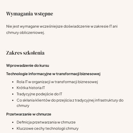
Wymagania wstępne
Nie jest wymagane wcześniejsze doświadczenie w zakresie IT ani
chmury obliczeniowej.
Zakres szkolenia
Wprowadzenie do kursu
Technologie informacyjne w transformacji biznesowej
Rola IT w organizacji w transformacji biznesowej
Krótka historia IT
Tradycyjne podejście do IT
Co skłania klientów do przejścia z tradycyjnej infrastruktury do
chmury
Przetwarzanie w chmurze
Definicja przetwarzania w chmurze
Kluczowe cechy technologii chmury