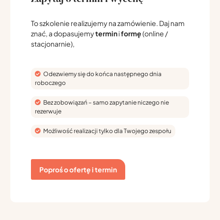
To szkolenie realizujemy na zamówienie. Daj nam
znać, a dopasujemy
termin
i
formę
(online /
stacjonarnie),
Odezwiemy się do końca następnego dnia
roboczego
Bez zobowiązań – samo zapytanie niczego nie
rezerwuje
Możliwość realizacji tylko dla Twojego zespołu
Poproś o ofertę i termin