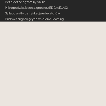
Bezpieczne egzaminy online
Mikropoświadczenia zgodne z EDC/eIDAS2
Syllabusy AI + certyfikacja edukatorów
Budowa angażujących szkoleń e-learning
Rozwiązania dla firm
AI Digital Transformation
Akademia kompetencji AI
Szkolenia autoryzowane
Firmowe programy certyfikacyjne i mikropoświadczenia
Budowa angażujących szkoleń e-learning
Konsulting Cloud & AI
Szkolenia
Microsoft
AWS
AI Professional Institute