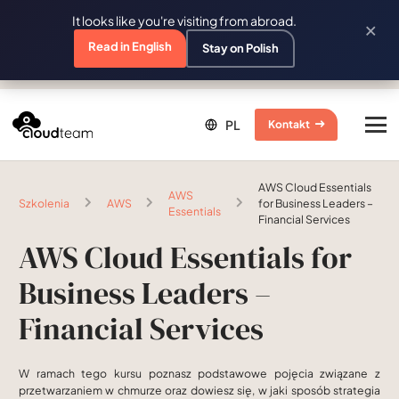
It looks like you're visiting from abroad.
×
Read in English
Stay on Polish
Kontakt
AWS Cloud Essentials
AWS
Szkolenia
AWS
for Business Leaders –
Essentials
Financial Services
AWS Cloud Essentials for
Business Leaders –
Financial Services
W ramach tego kursu poznasz podstawowe pojęcia związane z
przetwarzaniem w chmurze oraz dowiesz się, w jaki sposób strategia