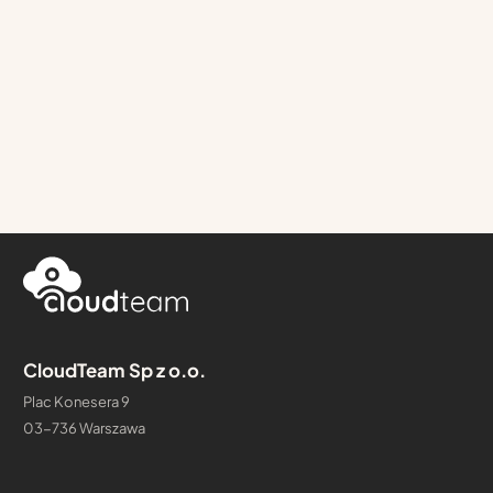
CloudTeam Sp z o.o.
Plac Konesera 9
03-736 Warszawa