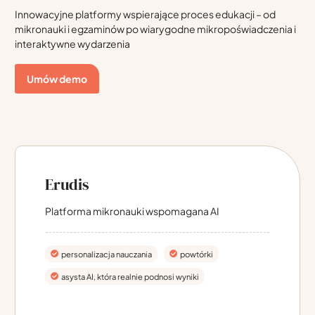
Innowacyjne platformy wspierające proces edukacji – od
mikronauki i egzaminów po wiarygodne mikropoświadczenia i
interaktywne wydarzenia
Umów demo
Erudis
Platforma mikronauki wspomagana AI
personalizacja nauczania
powtórki
asysta AI, która realnie podnosi wyniki