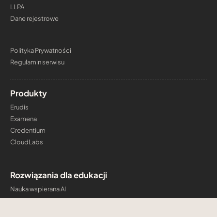
LLPA
Dane rejestrowe
Polityka Prywatności
Regulamin serwisu
Produkty
Erudis
Examena
Credentium
CloudLabs
Rozwiązania dla edukacji
Nauka wspierana AI
Bezpieczne egzaminy online
Mikropoświadczenia zgodne z EDC/eIDAS2