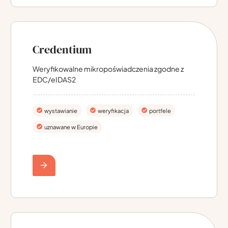
Credentium
Weryfikowalne mikropoświadczenia zgodne z
EDC/eIDAS2
wystawianie
weryfikacja
portfele
uznawane w Europie