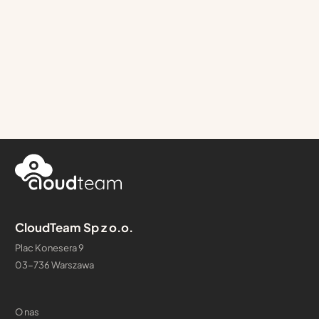
CloudTeam Sp z o.o.
Plac Konesera 9
03-736 Warszawa
O nas