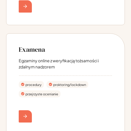
Examena
Egzaminy online z weryfikacją tożsamości i
zdalnym nadzorem
procedury
proktoring/lockdown
przejrzyste ocenianie