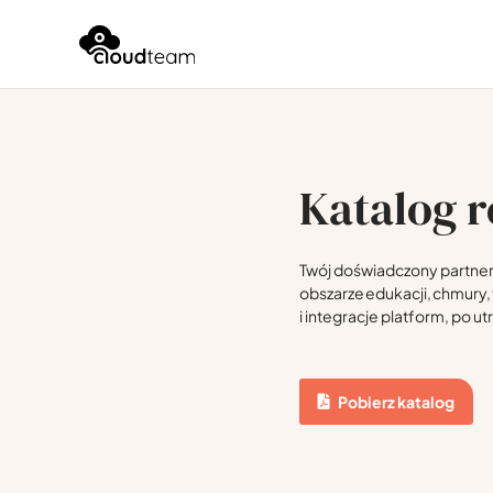
Katalog 
Twój doświadczony partne
obszarze edukacji, chmury, t
i integracje platform, po u
Pobierz katalog