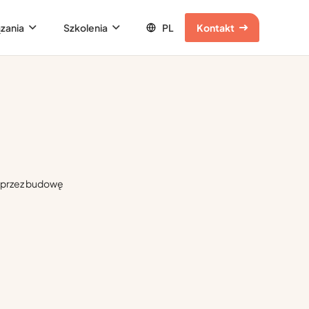
zania
Szkolenia
Kontakt
y, przez budowę