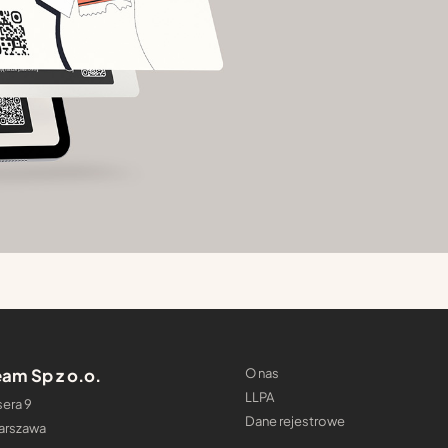
am Sp z o.o.
O nas
LLPA
era 9
Dane rejestrowe
arszawa