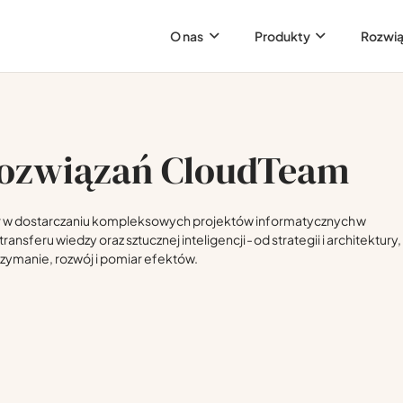
O nas
Produkty
Rozwią
rozwiązań CloudTeam
r w dostarczaniu kompleksowych projektów informatycznych w
ransferu wiedzy oraz sztucznej inteligencji - od strategii i architektur
trzymanie, rozwój i pomiar efektów.