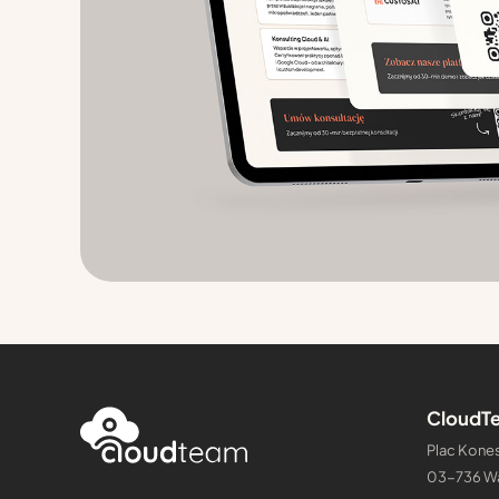
CloudTe
Plac Kones
03-736 W