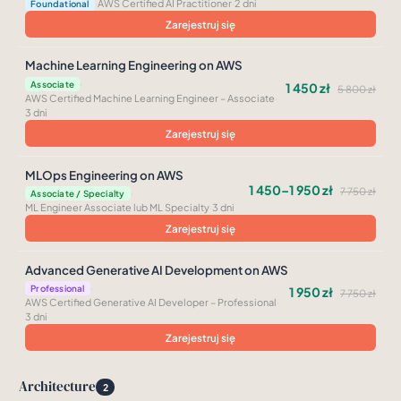
·
AWS Certified AI Practitioner
·
2 dni
Foundational
Zarejestruj się
Machine Learning Engineering on AWS
·
Associate
1 450 zł
5 800 zł
AWS Certified Machine Learning Engineer – Associate
·
3 dni
Zarejestruj się
MLOps Engineering on AWS
1 450–1 950 zł
7 750 zł
·
Associate / Specialty
ML Engineer Associate lub ML Specialty
·
3 dni
Zarejestruj się
Advanced Generative AI Development on AWS
·
Professional
1 950 zł
7 750 zł
AWS Certified Generative AI Developer – Professional
·
3 dni
Zarejestruj się
Architecture
2