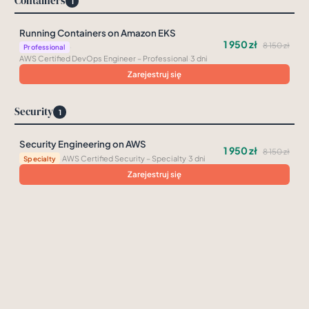
Containers
1
Running Containers on Amazon EKS
1 950 zł
8 150 zł
·
Professional
AWS Certified DevOps Engineer – Professional
·
3 dni
Zarejestruj się
Security
1
Security Engineering on AWS
1 950 zł
8 150 zł
·
AWS Certified Security – Specialty
·
3 dni
Specialty
Zarejestruj się