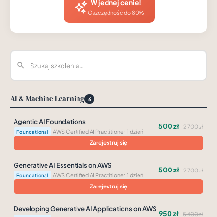
W jednej cenie!
Oszczędność do 80%
AI & Machine Learning
6
Agentic AI Foundations
500 zł
2 700 zł
·
AWS Certified AI Practitioner
·
1 dzień
Foundational
Zarejestruj się
Generative AI Essentials on AWS
500 zł
2 700 zł
·
AWS Certified AI Practitioner
·
1 dzień
Foundational
Zarejestruj się
Developing Generative AI Applications on AWS
950 zł
5 400 zł