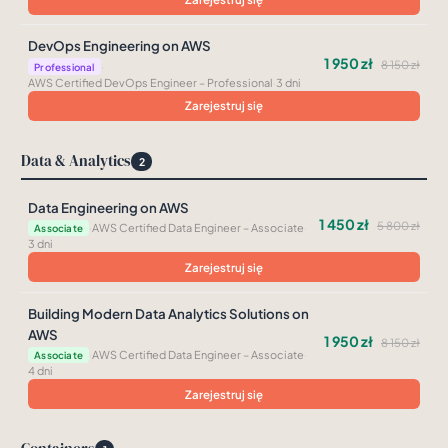
DevOps Engineering on AWS
1 950 zł
8 150 zł
·
Professional
AWS Certified DevOps Engineer – Professional
·
3 dni
Zarejestruj się
Data & Analytics
2
Data Engineering on AWS
1 450 zł
5 800 zł
·
AWS Certified Data Engineer – Associate
·
Associate
3 dni
Zarejestruj się
Building Modern Data Analytics Solutions on
AWS
1 950 zł
8 150 zł
·
AWS Certified Data Engineer – Associate
·
Associate
4 dni
Zarejestruj się