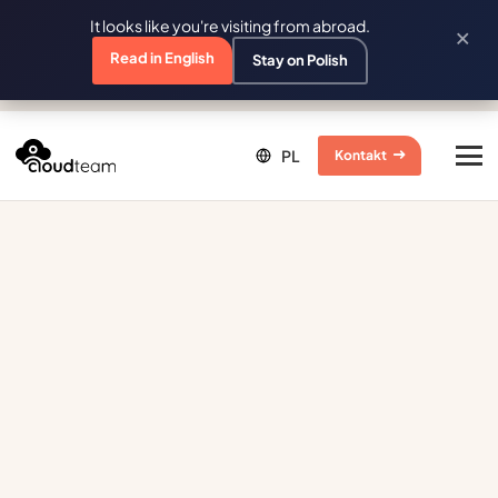
It looks like you're visiting from abroad.
×
Read in English
Stay on Polish
Kontakt