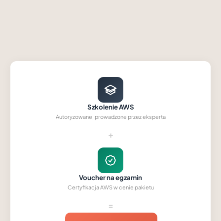
Szkolenie AWS
Autoryzowane, prowadzone przez eksperta
+
Voucher na egzamin
Certyfikacja AWS w cenie pakietu
=