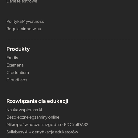
Dane rejestrowe
Polityka Prywatności
Regulamin serwisu
Produkty
Erudis
Examena
Credentium
CloudLabs
Rozwiązania dla edukacji
Nauka wspierana AI
Bezpieczne egzaminy online
Mikropoświadczenia zgodne z EDC/eIDAS2
Syllabusy AI + certyfikacja edukatorów