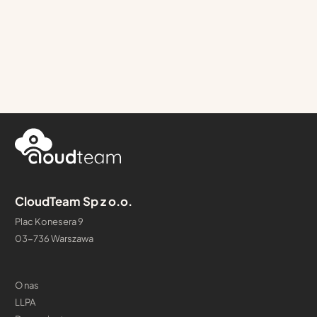
CloudTeam Sp z o.o.
Plac Konesera 9
03-736 Warszawa
O nas
LLPA