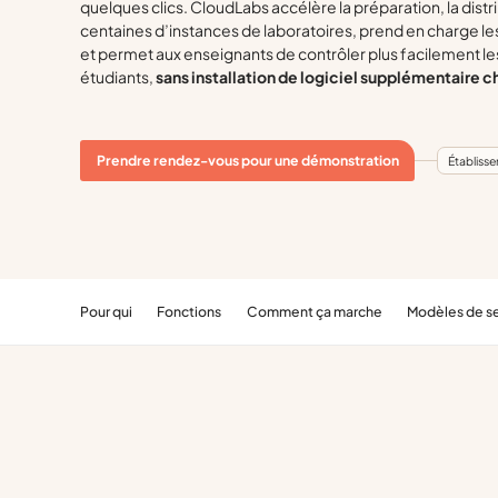
quelques clics. CloudLabs accélère la préparation, la distri
centaines d’instances de laboratoires, prend en charge les
et permet aux enseignants de contrôler plus facilement les 
étudiants,
sans installation de logiciel supplémentaire c
Prendre rendez-vous pour une démonstration
Établiss
Pour qui
Fonctions
Comment ça marche
Modèles de s