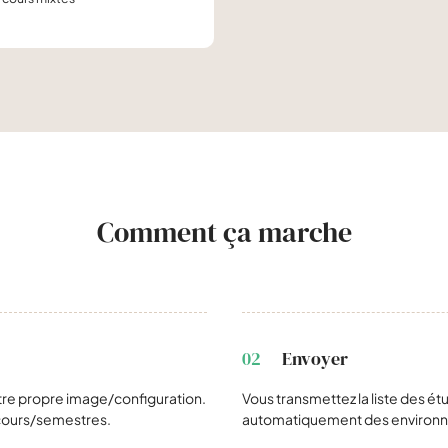
Comment ça marche
02
Envoyer
otre propre image/configuration.
Vous transmettez la liste des ét
 cours/semestres.
automatiquement des environneme