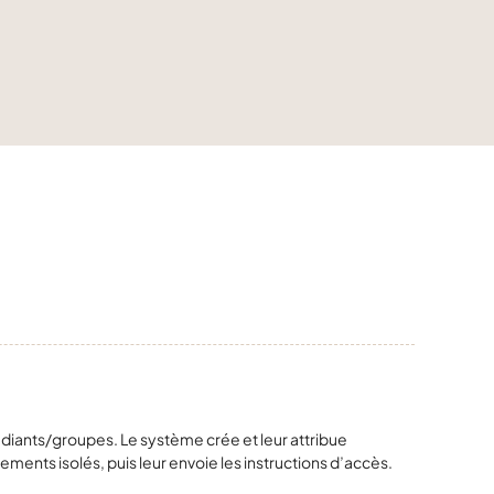
udiants/groupes. Le système crée et leur attribue
nts isolés, puis leur envoie les instructions d’accès.