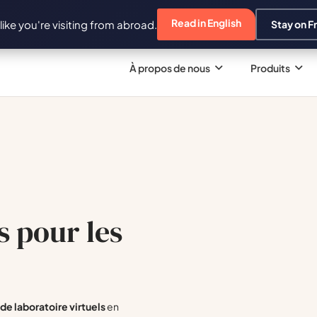
Read in English
 like you're visiting from abroad.
Stay on F
À propos de nous
Produits
s pour les
e laboratoire virtuels
en