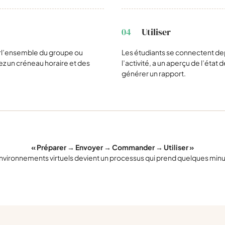
04
Utiliser
r
l’ensemble du groupe ou
Les étudiants se connectent dep
ez un créneau horaire et des
l’activité, a un aperçu de l’éta
générer un rapport.
« Préparer → Envoyer → Commander → Utiliser »
nvironnements virtuels devient un processus qui prend quelques minute