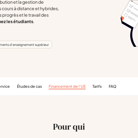
bution et la gestion de
 cours à distance et hybrides,
progrès et le travail des
hez les étudiants
.
ements d’enseignement supérieur
ervice
Études de cas
Financement de l’UE
Tarifs
FAQ
Pour qui