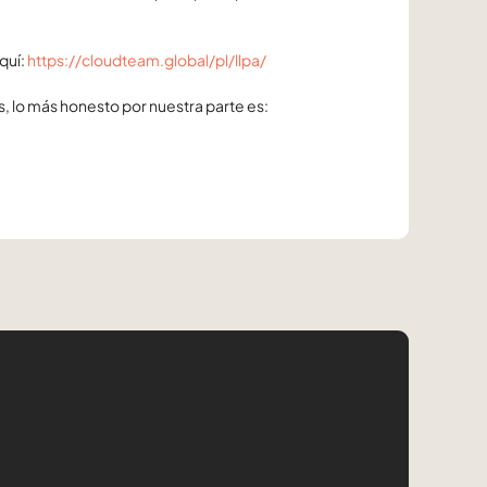
quí:
https://cloudteam.global/pl/llpa/
s, lo más honesto por nuestra parte es: