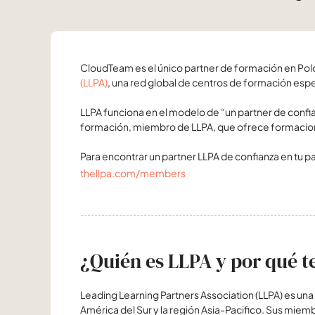
CloudTeam es el único partner de formación en Polo
(LLPA)
, una red global de centros de formación espec
LLPA funciona en el modelo de “un partner de confia
formación, miembro de LLPA, que ofrece formacione
Para encontrar un partner LLPA de confianza en tu paí
thellpa.com/members
¿Quién es LLPA y por qué t
Leading Learning Partners Association (LLPA) es un
América del Sur y la región Asia-Pacifico. Sus miem