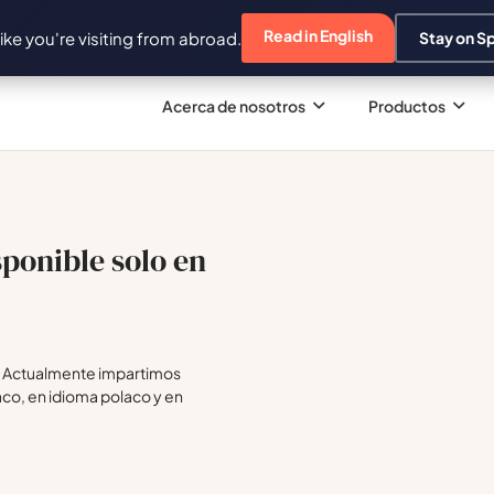
Read in English
 like you're visiting from abroad.
Stay on S
Acerca de nosotros
Productos
ponible solo en
m. Actualmente impartimos
co, en idioma polaco y en