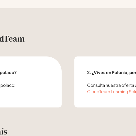
oudTeam
n polaco?
2. ¿Vives en Polonia, pe
 polaco:
Consulta nuestra oferta 
CloudTeam Learning Sol
ís