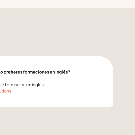
ro prefieres formaciones en inglés?
de formación en inglés:
utions