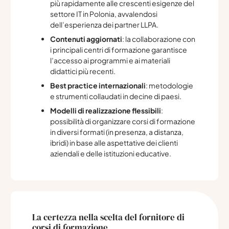
più rapidamente alle crescenti esigenze del
settore IT in Polonia, avvalendosi
dell’esperienza dei partner LLPA.
Contenuti aggiornati
: la collaborazione con
i principali centri di formazione garantisce
l’accesso ai programmi e ai materiali
didattici più recenti.
Best practice internazionali
: metodologie
e strumenti collaudati in decine di paesi.
Modelli di realizzazione flessibili
:
possibilità di organizzare corsi di formazione
in diversi formati (in presenza, a distanza,
ibridi) in base alle aspettative dei clienti
aziendali e delle istituzioni educative.
La certezza nella scelta del fornitore di
corsi di formazione