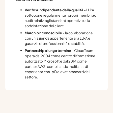
Verifica indipendente della qualità
– LLPA
sottopone regolarmente i propri membri ad
audit relativi agli standard operativi e alla
soddisfazione dei clienti.
Marchio riconoscibile
– la collaborazione
con un’azienda appartenente alla LLPA è
garanzia di professionalità e stabilità.
Partnership a lungo termine
– CloudTeam
opera dal 2004 come centro di formazione
autorizzato Microsoft e dal 2014 come
partner AWS, combinando molti anni di
esperienza con i più elevati standard del
settore.