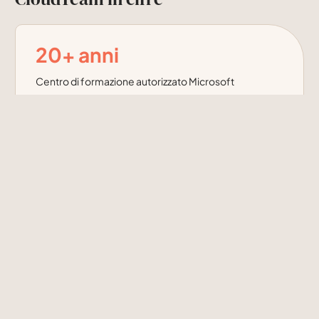
20
+ anni
Centro di formazione autorizzato Microsoft
10
+ anni
Centro di formazione autorizzato AWS
500.000
+
Specialisti IT formati dal 2004